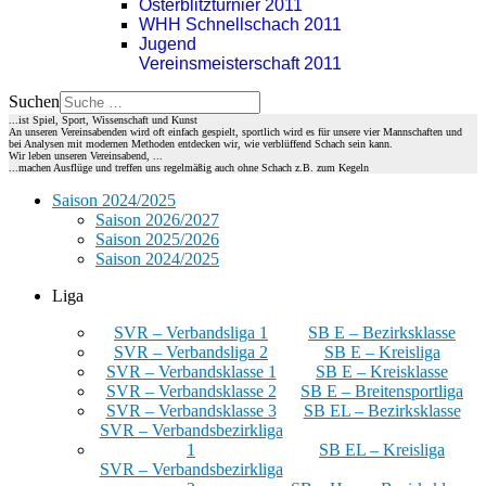
Osterblitzturnier 2011
WHH Schnellschach 2011
Jugend
Vereinsmeisterschaft 2011
Suchen
...ist Spiel, Sport, Wissenschaft und Kunst
An unseren Vereinsabenden wird oft einfach gespielt, sportlich wird es für unsere vier Mannschaften und
bei Analysen mit modernen Methoden entdecken wir, wie verblüffend Schach sein kann.
Wir leben unseren Vereinsabend, ...
...machen Ausflüge und treffen uns regelmäßig auch ohne Schach z.B. zum Kegeln
Saison 2024/2025
Saison 2026/2027
Saison 2025/2026
Saison 2024/2025
Liga
SVR – Verbandsliga 1
SB E – Bezirksklasse
SVR – Verbandsliga 2
SB E – Kreisliga
SVR – Verbandsklasse 1
SB E – Kreisklasse
SVR – Verbandsklasse 2
SB E – Breitensportliga
SVR – Verbandsklasse 3
SB EL – Bezirksklasse
SVR – Verbandsbezirkliga
1
SB EL – Kreisliga
SVR – Verbandsbezirkliga