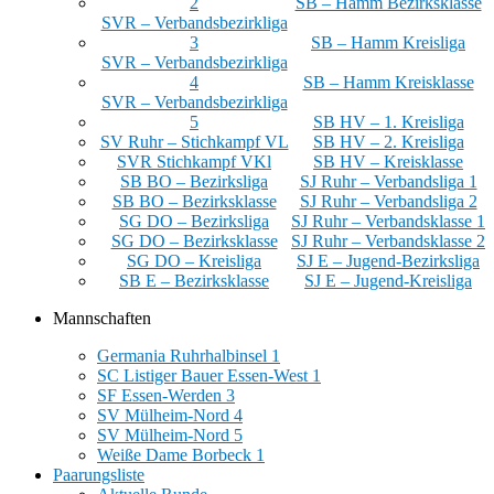
2
SB – Hamm Bezirksklasse
SVR – Verbandsbezirkliga
3
SB – Hamm Kreisliga
SVR – Verbandsbezirkliga
4
SB – Hamm Kreisklasse
SVR – Verbandsbezirkliga
5
SB HV – 1. Kreisliga
SV Ruhr – Stichkampf VL
SB HV – 2. Kreisliga
SVR Stichkampf VKl
SB HV – Kreisklasse
SB BO – Bezirksliga
SJ Ruhr – Verbandsliga 1
SB BO – Bezirksklasse
SJ Ruhr – Verbandsliga 2
SG DO – Bezirksliga
SJ Ruhr – Verbandsklasse 1
SG DO – Bezirksklasse
SJ Ruhr – Verbandsklasse 2
SG DO – Kreisliga
SJ E – Jugend-Bezirksliga
SB E – Bezirksklasse
SJ E – Jugend-Kreisliga
Mannschaften
Germania Ruhrhalbinsel 1
SC Listiger Bauer Essen-West 1
SF Essen-Werden 3
SV Mülheim-Nord 4
SV Mülheim-Nord 5
Weiße Dame Borbeck 1
Paarungsliste