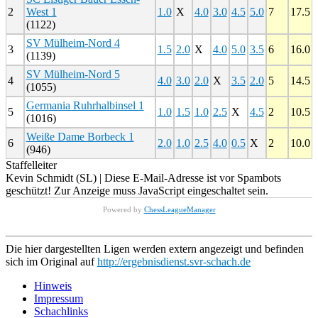
2
West 1
1.0
X
4.0
3.0
4.5
5.0
7
17.5
(1122)
SV Mülheim-Nord 4
3
1.5
2.0
X
4.0
5.0
3.5
6
16.0
(1139)
SV Mülheim-Nord 5
4
4.0
3.0
2.0
X
3.5
2.0
5
14.5
(1055)
Germania Ruhrhalbinsel 1
5
1.0
1.5
1.0
2.5
X
4.5
2
10.5
(1016)
Weiße Dame Borbeck 1
6
2.0
1.0
2.5
4.0
0.5
X
2
10.0
(946)
Staffelleiter
Kevin Schmidt (SL) |
Diese E-Mail-Adresse ist vor Spambots
geschützt! Zur Anzeige muss JavaScript eingeschaltet sein.
Powered by
ChessLeagueManager
Die hier dargestellten Ligen werden extern angezeigt und befinden
sich im Original auf
http://ergebnisdienst.svr-schach.de
Hinweis
Impressum
Schachlinks