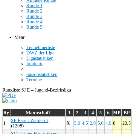
Aktuelle Runde
Runde 1
Runde 2
Runde 3
Runde 4
Runde 5
Mehr
Teilnehmerliste
DWZ der Liga
Ligastatistiken
Infokarte
Saisonstatistiken
Termine
Rangliste SJ E – Jugend-Bezirksliga
Rg
Mannschaft
1
2
3
4
5
6
MP
BP
SF Essen-Werden 3
1
X
5.0
4.5
2.0
5.0
4.0
8
20.5
(1208)
SC Listiger Bauer Essen-