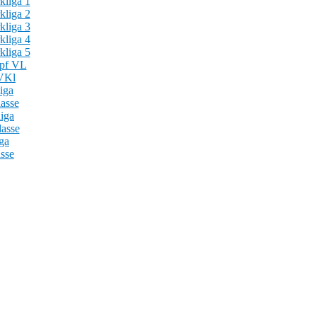
kliga 1
kliga 2
kliga 3
kliga 4
kliga 5
mpf VL
VKl
iga
asse
iga
asse
ga
sse