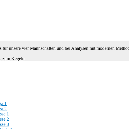
 es für unsere vier Mannschaften und bei Analysen mit modernen Metho
B. zum Kegeln
ga 1
ga 2
sse 1
sse 2
sse 3