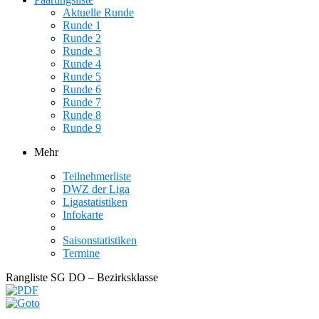
Aktuelle Runde
Runde 1
Runde 2
Runde 3
Runde 4
Runde 5
Runde 6
Runde 7
Runde 8
Runde 9
Mehr
Teilnehmerliste
DWZ der Liga
Ligastatistiken
Infokarte
Saisonstatistiken
Termine
Rangliste SG DO – Bezirksklasse