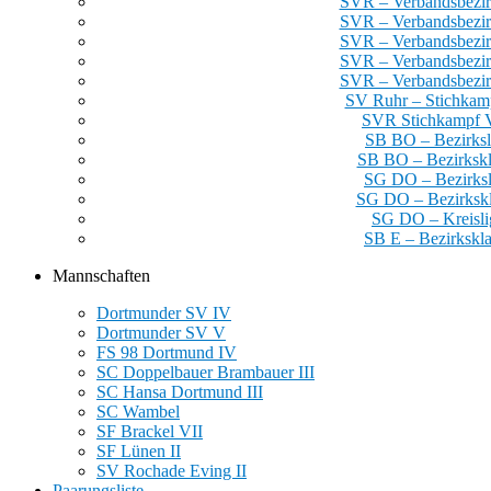
SVR – Verbandsbezir
SVR – Verbandsbezir
SVR – Verbandsbezir
SVR – Verbandsbezir
SVR – Verbandsbezir
SV Ruhr – Stichka
SVR Stichkampf 
SB BO – Bezirksl
SB BO – Bezirkskl
SG DO – Bezirksl
SG DO – Bezirkskl
SG DO – Kreisli
SB E – Bezirkskla
Mannschaften
Dortmunder SV IV
Dortmunder SV V
FS 98 Dortmund IV
SC Doppelbauer Brambauer III
SC Hansa Dortmund III
SC Wambel
SF Brackel VII
SF Lünen II
SV Rochade Eving II
Paarungsliste