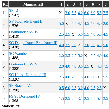
Rg
Mannschaft
1
2
3
4
5
6
7
8
SF Lünen II
1
X
3.0
5.5
4.0
6.0
6.0
5.5
7.5
(1547)
SV Rochade Eving II
2
5.0
X
5.5
4.5
4.5
4.0
4.0
2.0
(1536)
Dortmunder SV IV
3
2.5
2.5
X
5.0
5.5
4.0
5.5
4.5
(1419)
SC Doppelbauer Brambauer III
4
4.0
3.5
3.0
X
3.0
5.0
6.5
5.0
(1438)
SC Wambel
5
2.0
3.5
2.5
5.0
X
5.5
4.0
4.0
(1488)
Dortmunder SV V
6
2.0
4.0
4.0
3.0
2.5
X
4.0
7.5
(1388)
SC Hansa Dortmund III
7
2.5
4.0
2.5
1.5
4.0
4.0
X
5.5
(1326)
SF Brackel VII
8
0.5
6.0
3.5
3.0
4.0
0.5
2.5
X
(1390)
FS 98 Dortmund IV
9
1.5
2.5
2.5
3.5
2.5
5.5
5.5
3.5
(1368)
Staffelleiter