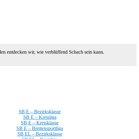
den entdecken wir, wie verblüffend Schach sein kann.
SB E – Bezirksklasse
SB E – Kreisliga
SB E – Kreisklasse
SB E – Breitensportliga
SB EL – Bezirksklasse