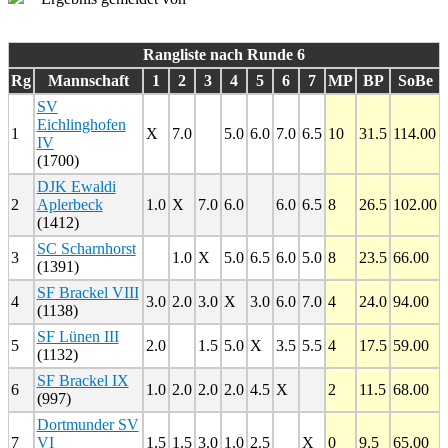
Rangliste nach Runde 6
Rg
Mannschaft
1
2
3
4
5
6
7
MP
BP
SoBe
SV
Eichlinghofen
1
X
7.0
5.0
6.0
7.0
6.5
10
31.5
114.00
IV
(1700)
DJK Ewaldi
2
Aplerbeck
1.0
X
7.0
6.0
6.0
6.5
8
26.5
102.00
(1412)
SC Scharnhorst
3
1.0
X
5.0
6.5
6.0
5.0
8
23.5
66.00
(1391)
SF Brackel VIII
4
3.0
2.0
3.0
X
3.0
6.0
7.0
4
24.0
94.00
(1138)
SF Lünen III
5
2.0
1.5
5.0
X
3.5
5.5
4
17.5
59.00
(1132)
SF Brackel IX
6
1.0
2.0
2.0
2.0
4.5
X
2
11.5
68.00
(997)
Dortmunder SV
7
VI
1.5
1.5
3.0
1.0
2.5
X
0
9.5
65.00