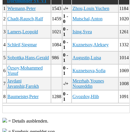
Dortmunder SV VI
1
Wiemann,Peter
1543
-/+
Zhou,Louis Yuchen
1184
1 -
2
Chadt-Rausch,Ralf
1459
Mutschal,Anton
1020
0
0 -
3
Lamers,Leopold
1021
Ising,Svea
1261
1
0 -
4
Schleif,Siegmar
1084
Kuznetsov,Aleksey
1332
1
0 -
5
Sobottka,Hans-Gerald
986
Augustin,Luisa
1014
1
Özsoy,Mohammed
0 -
6
Kuznetsova,Sofia
1069
Yusuf
1
Javdani
Mezrhab,Younes
7
-/+
1008
Javanshir,Farokh
Noureddin
0 -
8
Baumeister,Peter
1288
Gvozdov,Hlib
1091
1
= Details ausblenden.
= Ergebnis gemeldet von