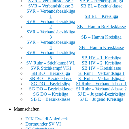
SVR – Verbandsklasse 2
SB E – Breitensportliga
SVR – Verbandsklasse 3
SB EL – Bezirksklasse
SVR – Verbandsbezirkliga
1
SB EL – Kreisliga
SVR – Verbandsbezirkliga
2
SB – Hamm Bezirksklasse
SVR – Verbandsbezirkliga
3
SB – Hamm Kreisliga
SVR – Verbandsbezirkliga
4
SB – Hamm Kreisklasse
SVR – Verbandsbezirkliga
5
SB HV – 1. Kreisliga
SV Ruhr – Stichkampf VL
SB HV – 2. Kreisliga
SVR Stichkampf VKl
SB HV – Kreisklasse
SB BO – Bezirksliga
SJ Ruhr – Verbandsliga 1
SB BO – Bezirksklasse
SJ Ruhr – Verbandsliga 2
SG DO – Bezirksliga
SJ Ruhr – Verbandsklasse 1
SG DO – Bezirksklasse
SJ Ruhr – Verbandsklasse 2
SG DO – Kreisliga
SJ E – Jugend-Bezirksliga
SB E – Bezirksklasse
SJ E – Jugend-Kreisliga
Mannschaften
DJK Ewaldi Aplerbeck
Dortmunder SV VI