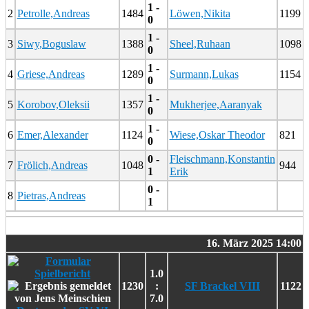
1 -
2
Petrolle,Andreas
1484
Löwen,Nikita
1199
0
1 -
3
Siwy,Boguslaw
1388
Sheel,Ruhaan
1098
0
1 -
4
Griese,Andreas
1289
Surmann,Lukas
1154
0
1 -
5
Korobov,Oleksii
1357
Mukherjee,Aaranyak
0
1 -
6
Emer,Alexander
1124
Wiese,Oskar Theodor
821
0
0 -
Fleischmann,Konstantin
7
Frölich,Andreas
1048
944
1
Erik
0 -
8
Pietras,Andreas
1
16. März 2025 14:00
1.0
1230
:
SF Brackel VIII
1122
7.0