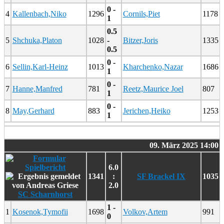
0 -
4
Kallenbach,Niko
1296
Cornils,Piet
1178
1
0.5
5
Shchuka,Platon
1028
-
Bitzer,Joris
1335
0.5
0 -
6
Sellin,Karl-Heinz
1013
Kharchenko,Nazar
1686
1
0 -
7
Hanne,Manfred
781
Reetz,Maurice Joel
807
1
0 -
8
May,Gerhard
883
Jerichen,Heiko
1253
1
09. März 2025 14:00
6.0
1341
:
SF Brackel IX
1035
2.0
SC Scharnhorst
1 -
1
Kosenok,Tymofii
1698
Volkov,Artem
991
0