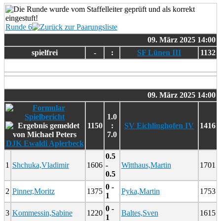
Runde 6
09. März 2025 14:00
spielfrei
-
:
SF Lünen III
1132
09. März 2025 14:00
1.0
1150
:
SV Eichlinghofen IV
1416
7.0
DJK Ewaldi Aplerbeck
0.5
1
Shchuka,Vladimir
1606
-
Witthaus,Martin
1701
0.5
0 -
2
Pinner,Moritz
1375
Pyka,Martin
1753
1
0 -
3
Kommessin,Sabine
1220
Baltes,Sven
1615
1