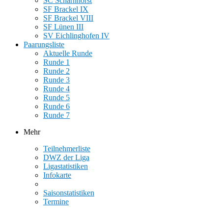
SC Scharnhorst
SF Brackel IX
SF Brackel VIII
SF Lünen III
SV Eichlinghofen IV
Paarungsliste
Aktuelle Runde
Runde 1
Runde 2
Runde 3
Runde 4
Runde 5
Runde 6
Runde 7
Mehr
Teilnehmerliste
DWZ der Liga
Ligastatistiken
Infokarte
Saisonstatistiken
Termine