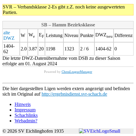
SVR – Verbandsklasse 2-Es gibt z.Z. noch keine ausgewerteten
Partien.
SB – Hamm Bezirksklasse
alte
W
E
DWZ
W
Leistung
Niveau
Punkte
Differenz
e
F
neu
DWZ
1404-
2.0
3.87
20
1198
1323
2 / 6
1404-62
0
62
Die letzte DWZ-Datenübernahme vom DSB zu dieser Saison
erfolgte am 01. August 2024
Powered by
ChessLeagueManager
Die hier dargestellten Ligen werden extern angezeigt und befinden
sich im Original auf
http://ergebnisdienst.svr-schach.de
Hinweis
Impressum
Schachlinks
Webadmin?
© 2026 SV Eichlinghofen 1935