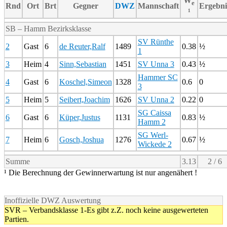
W
e
Rnd
Ort
Brt
Gegner
DWZ
Mannschaft
Ergebni
¹
SB – Hamm Bezirksklasse
SV Rünthe
2
Gast
6
de Reuter,Ralf
1489
0.38
½
1
3
Heim
4
Sinn,Sebastian
1451
SV Unna 3
0.43
½
Hammer SC
4
Gast
6
Koschel,Simeon
1328
0.6
0
3
5
Heim
5
Seibert,Joachim
1626
SV Unna 2
0.22
0
SG Caissa
6
Gast
6
Küper,Justus
1131
0.83
½
Hamm 2
SG Werl-
7
Heim
6
Gosch,Joshua
1276
0.67
½
Wickede 2
Summe
3.13
2 / 6
¹ Die Berechnung der Gewinnerwartung ist nur angenähert !
Inoffizielle DWZ Auswertung
SVR – Verbandsklasse 1-Es gibt z.Z. noch keine ausgewerteten
Partien.