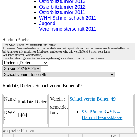
Osterblitzturnier 2013
Osterblitzturnier 2012
Osterblitzturnier 2011
WHH Schnellschach 2011
Jugend
Vereinsmeisterschaft 2011
Suchen
...ist Spiel, Sport, Wissenschaft und Kunst
An unseren Vereinsabenden wird oft einfach gespielt, sportlich wird es für unsere vier Mannschaften und
bei Analysen mit modernen Methoden entdecken wir, wie verblüffend Schach sein kann.
Wir leben unseren Vereinsabend, ...
...machen Ausflüge und treffen uns regelmäßig auch ohne Schach z.B. zum Kegeln
Raddatz,Dieter - Schachverein Bönen 49
Name
Verein :
Schachverein Bönen 49
Raddatz,Dieter
:
gemeldet
SV Bönen 3
-
SB –
DWZ
für :
1404
Hamm Bezirksklasse
:
gespielte Partien