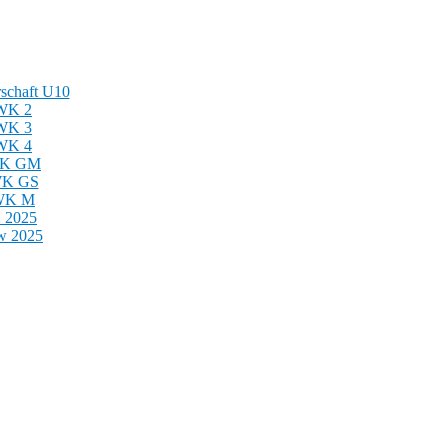
schaft U10
 WK 2
 WK 3
 WK 4
 WK GM
 WK GS
 WK M
 2025
 2025