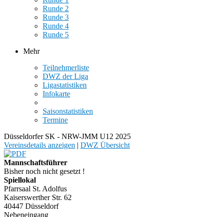
Runde 2
Runde 3
Runde 4
Runde 5
Mehr
Teilnehmerliste
DWZ der Liga
Ligastatistiken
Infokarte
Saisonstatistiken
Termine
Düsseldorfer SK - NRW-JMM U12 2025
Vereinsdetails anzeigen
|
DWZ Übersicht
Mannschaftsführer
Bisher noch nicht gesetzt !
Spiellokal
Pfarrsaal St. Adolfus
Kaiserswerther Str. 62
40447 Düsseldorf
Nebeneingang