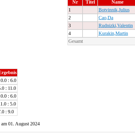
Nr
Titel
Name
1
Botvinnik,Julius
2
Cao,Da
3
Rudnizki,Valentin
4
Kurakin,Martin
Gesamt
Ergebnis
0.0 : 6.0
.0 : 11.0
0.0 : 6.0
1.0 : 5.0
.0 : 9.0
 am 01. August 2024