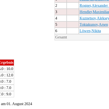
2
Rogner,Alexander 
3
Hendler,Maximilia
4
Kuznetsov,Alekse
5
Toktakunov,Arsen
6
Löwen,Nikita
Gesamt
Ergebnis
.0 : 10.0
.0 : 12.0
.0 : 7.0
.0 : 7.0
.0 : 9.0
 am 01. August 2024