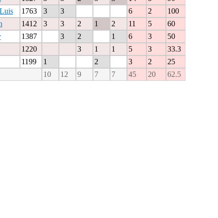
Luis
1763
3
3
6
2
100
n
1412
3
3
2
1
2
11
5
60
y
1387
3
2
1
6
3
50
1220
3
1
1
5
3
33.3
1199
1
2
3
2
25
10
12
9
7
7
45
20
62.5