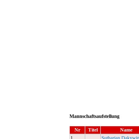
Mannschaftsaufstellung
Nr
Titel
Name
1
Sutharjan,Dakxwi