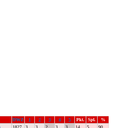
DWZ
1
2
3
4
5
Pkt.
Spl.
%
n
1827
3
3
2
3
3
14
5
90