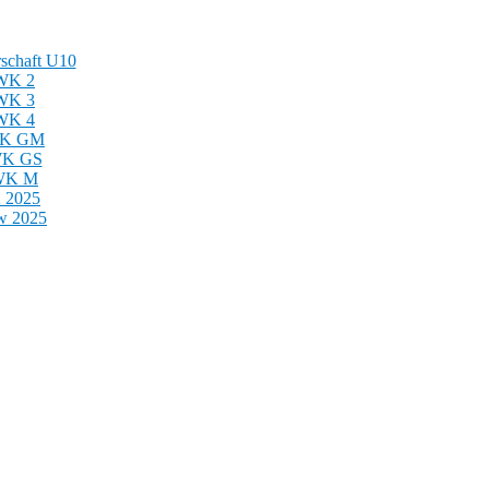
schaft U10
 WK 2
 WK 3
 WK 4
 WK GM
 WK GS
 WK M
 2025
 2025