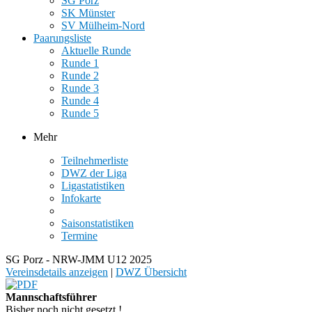
SG Porz
SK Münster
SV Mülheim-Nord
Paarungsliste
Aktuelle Runde
Runde 1
Runde 2
Runde 3
Runde 4
Runde 5
Mehr
Teilnehmerliste
DWZ der Liga
Ligastatistiken
Infokarte
Saisonstatistiken
Termine
SG Porz - NRW-JMM U12 2025
Vereinsdetails anzeigen
|
DWZ Übersicht
Mannschaftsführer
Bisher noch nicht gesetzt !