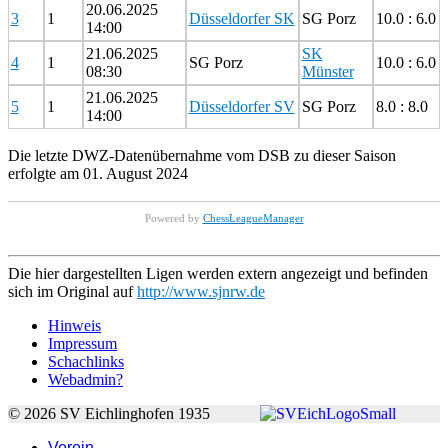
20.06.2025
3
1
Düsseldorfer SK
SG Porz
10.0 : 6.0
14:00
21.06.2025
SK
4
1
SG Porz
10.0 : 6.0
08:30
Münster
21.06.2025
5
1
Düsseldorfer SV
SG Porz
8.0 : 8.0
14:00
Die letzte DWZ-Datenübernahme vom DSB zu dieser Saison
erfolgte am 01. August 2024
Powered by
ChessLeagueManager
Die hier dargestellten Ligen werden extern angezeigt und befinden
sich im Original auf
http://www.sjnrw.de
Hinweis
Impressum
Schachlinks
Webadmin?
© 2026 SV Eichlinghofen 1935
Verein