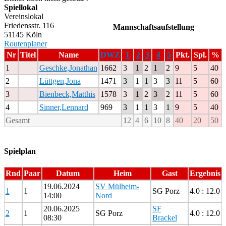
Spiellokal
Vereinslokal
Friedensstr. 116
Mannschaftsaufstellung
51145 Köln
Routenplaner
Nr
Titel
Name
DWZ
1
2
3
4
5
Pkt.
Spl.
%
1
Geschke,Jonathan
1662
3
1
2
1
2
9
5
40
2
Lüttgen,Jona
1471
3
1
1
3
3
11
5
60
3
Bienbeck,Matthis
1578
3
1
2
3
2
11
5
60
4
Sinner,Lennard
969
3
1
1
3
1
9
5
40
Gesamt
12
4
6
10
8
40
20
50
Spielplan
Rnd
Paar
Datum
Heim
Gast
Ergebnis
19.06.2024
SV Mülheim-
1
1
SG Porz
4.0 : 12.0
14:00
Nord
20.06.2025
SF
2
1
SG Porz
4.0 : 12.0
08:30
Brackel