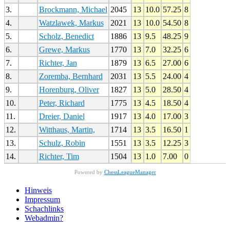
3.
Brockmann, Michael
2045
13
10.0
57.25
8
4.
Watzlawek, Markus
2021
13
10.0
54.50
8
5.
Scholz, Benedict
1886
13
9.5
48.25
9
6.
Grewe, Markus
1770
13
7.0
32.25
6
7.
Richter, Jan
1879
13
6.5
27.00
6
8.
Zoremba, Bernhard
2031
13
5.5
24.00
4
9.
Horenburg, Oliver
1827
13
5.0
28.50
4
10.
Peter, Richard
1775
13
4.5
18.50
4
11.
Dreier, Daniel
1917
13
4.0
17.00
3
12.
Witthaus, Martin,
1714
13
3.5
16.50
1
13.
Schulz, Robin
1551
13
3.5
12.25
3
14.
Richter, Tim
1504
13
1.0
7.00
0
Powered by
ChessLeagueManager
Hinweis
Impressum
Schachlinks
Webadmin?