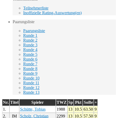
Teilnehmerliste
Inoffizielle Rating-Auswertung(en)
Paarungsliste
Paarungsliste
Runde 1
Runde 2
Runde 3
Runde 4
Runde 5
Runde 6
Runde 7
Runde 8
Runde 9
Runde 10
Runde 11
Runde 12
Runde 13
Nr.
Titel
Spieler
TWZ
Sp
Pkt
SoBe
+
1.
Schütte, Tobias
1988
13
10.5
63.50
9
2.
IM
Scholz, Christian
2299
13
10.5
57.50
9