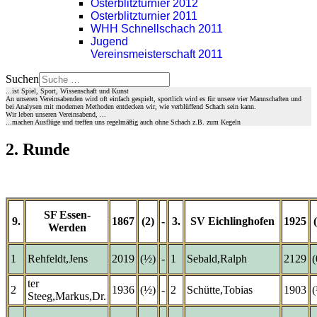
Osterblitzturnier 2012
Osterblitzturnier 2011
WHH Schnellschach 2011
Jugend
Vereinsmeisterschaft 2011
Suchen
...ist Spiel, Sport, Wissenschaft und Kunst
An unseren Vereinsabenden wird oft einfach gespielt, sportlich wird es für unsere vier Mannschaften und
bei Analysen mit modernen Methoden entdecken wir, wie verblüffend Schach sein kann.
Wir leben unseren Vereinsabend, ...
...machen Ausflüge und treffen uns regelmäßig auch ohne Schach z.B. zum Kegeln
2. Runde
SF Essen-
9.
1867
(2)
-
3.
SV Eichlinghofen
1925
Werden
1
Rehfeldt,Jens
2019
(½)
-
1
Sebald,Ralph
2129
(
ter
2
1936
(½)
-
2
Schütte,Tobias
1903
Steeg,Markus,Dr.