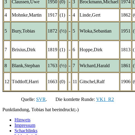
3
Claussen,Uwe
1950
(0)
-
3
Brockmann,Michael
1974
(
4
Mohnke,Martin
1917
(1)
-
4
Linde,Gert
1862
(
5
Bury,Tobias
1872
(½)
-
5
Wloka,Sebastian
1951
7
Brixius,Dirk
1819
(1)
-
6
Hoppe,Dirk
1813
(
8
Blank,Stephan
1763
(½)
-
7
Wichard,Harald
1861
12
Tödtloff,Harri
1663
(0)
-
11
Gitschel,Ralf
1906
(
Quelle:
SVR
. Die komlette Runde:
VK1_R2
Punktlandung, Tobias hat beeindruckt;-)
Hinweis
Impressum
Schachlinks